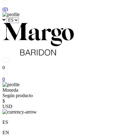
(
0
)
0
0
Moneda
Según producto
$
USD
ES
EN