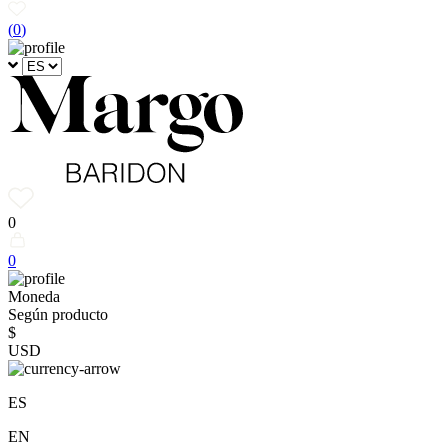
(
0
)
0
0
Moneda
Según producto
$
USD
ES
EN