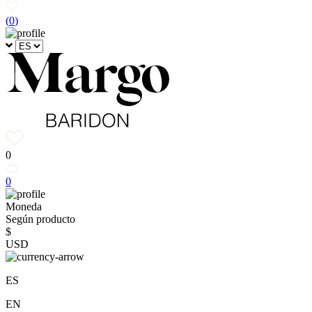
(
0
)
0
0
Moneda
Según producto
$
USD
ES
EN