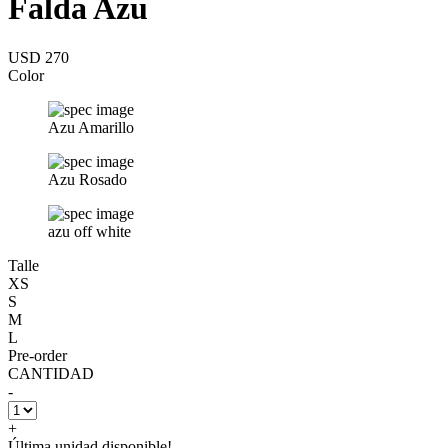
Falda Azu
USD 270
Color
Azu Amarillo
Azu Rosado
azu off white
Talle
XS
S
M
L
Pre-order
CANTIDAD
-
+
Última unidad disponible!