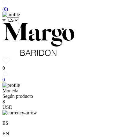
(
0
)
0
0
Moneda
Según producto
$
USD
ES
EN