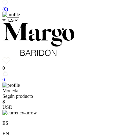
(
0
)
0
0
Moneda
Según producto
$
USD
ES
EN