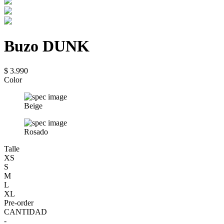
Buzo DUNK
$ 3.990
Color
Beige
Rosado
Talle
XS
S
M
L
XL
Pre-order
CANTIDAD
-