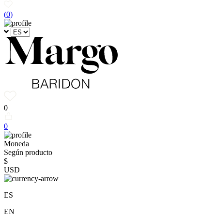
(
0
)
0
0
Moneda
Según producto
$
USD
ES
EN