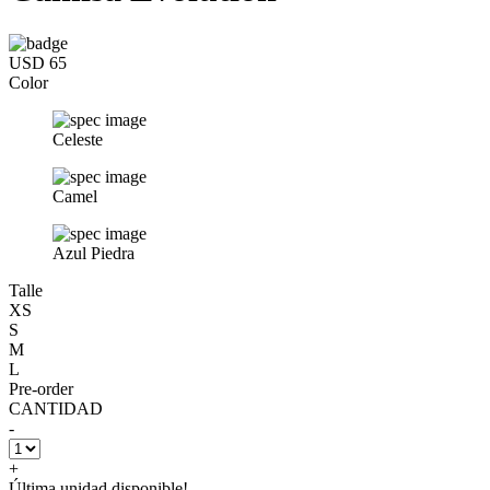
USD 65
Color
Celeste
Camel
Azul Piedra
Talle
XS
S
M
L
Pre-order
CANTIDAD
-
+
Última unidad disponible!