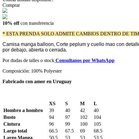
Comprar
10% off
con transferencia
* ESTA PRENDA SOLO ADMITE CAMBIOS DENTRO DE TIM
Camisa manga balloon, Corte peplum y cuello mao con detalles
por debajo, abierta o cerrada.
Por dudas de talles o stock
Consultanos por WhatsApp
Composición: 100% Polyester
Fabricado con amor en Uruguay
XS
S
M
L
Hombro a hombro
39
40
42
40
Busto
94
97
102
104
Cintura
96
99
100
105
Largo total
66.5
67.5
69
68.5
Largo Manga
50.5
53
53
53.5