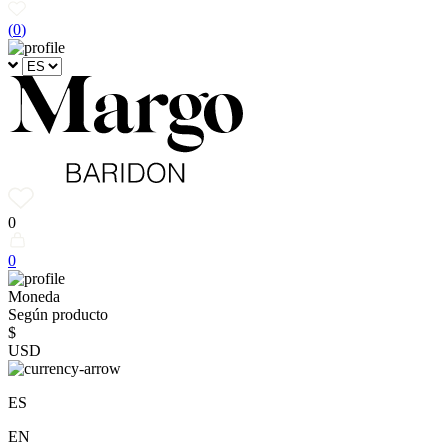
(
0
)
0
0
Moneda
Según producto
$
USD
ES
EN