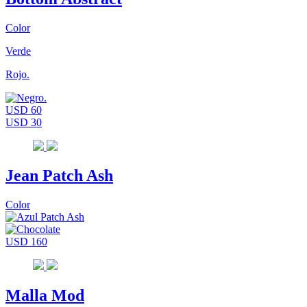
Color
Verde
Rojo.
USD 60
USD 30
Jean Patch Ash
Color
USD 160
Malla Mod