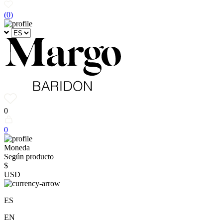
(
0
)
0
0
Moneda
Según producto
$
USD
ES
EN