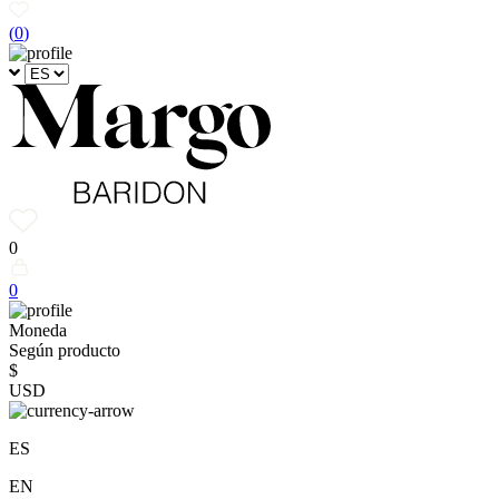
(
0
)
0
0
Moneda
Según producto
$
USD
ES
EN