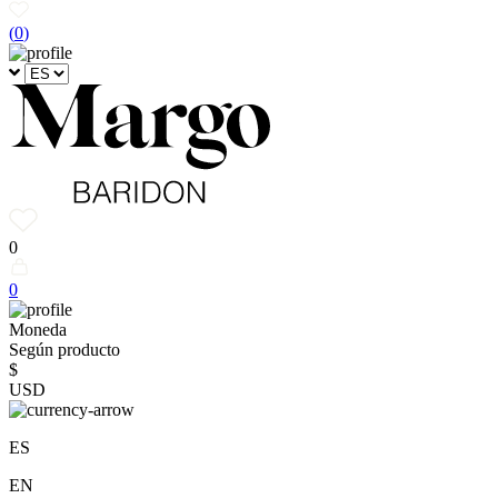
(
0
)
0
0
Moneda
Según producto
$
USD
ES
EN