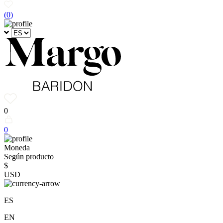
(
0
)
0
0
Moneda
Según producto
$
USD
ES
EN