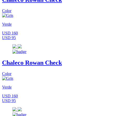
Color
Verde
USD 160
USD 95
Chaleco Rowan Check
Color
Verde
USD 160
USD 95