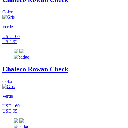
Color
Verde
USD 160
USD 95
Chaleco Rowan Check
Color
Verde
USD 160
USD 95