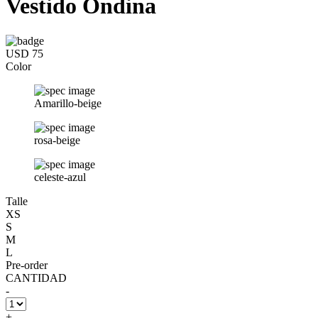
Vestido Ondina
USD 75
Color
Amarillo-beige
rosa-beige
celeste-azul
Talle
XS
S
M
L
Pre-order
CANTIDAD
-
+