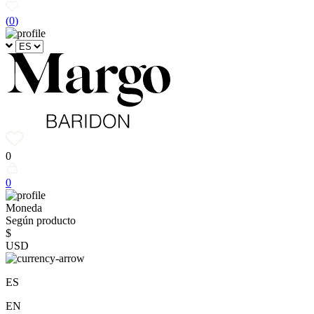
(
0
)
0
0
Moneda
Según producto
$
USD
ES
EN