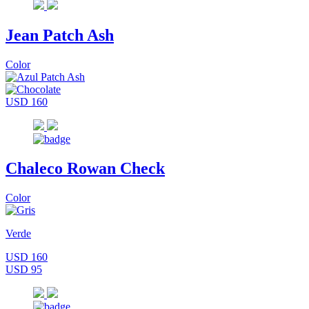
Jean Patch Ash
Color
USD 160
Chaleco Rowan Check
Color
Verde
USD 160
USD 95