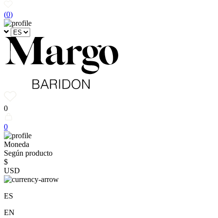
(
0
)
0
0
Moneda
Según producto
$
USD
ES
EN