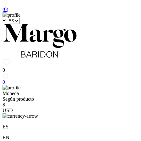
(
0
)
0
0
Moneda
Según producto
$
USD
ES
EN