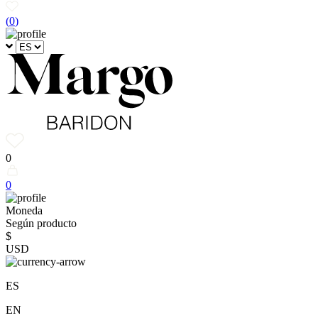
(
0
)
0
0
Moneda
Según producto
$
USD
ES
EN