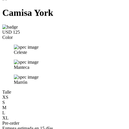
Camisa York
USD 125
Color
Celeste
Manteca
Marrón
Talle
XS
S
M
L
XL
Pre-order
Entrega estimada en 15 días