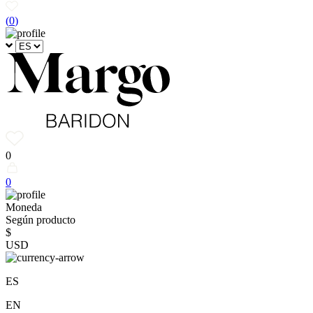
(
0
)
0
0
Moneda
Según producto
$
USD
ES
EN