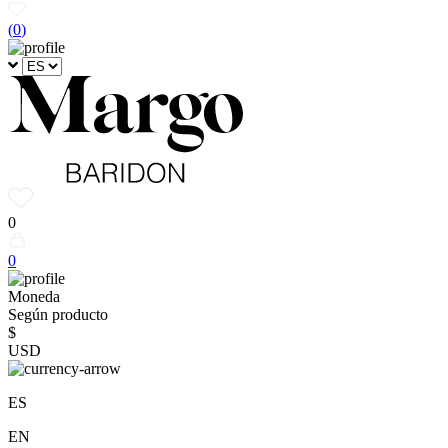
(
0
)
0
0
Moneda
Según producto
$
USD
ES
EN