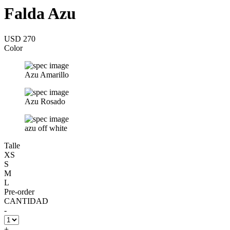
Falda Azu
USD 270
Color
Azu Amarillo
Azu Rosado
azu off white
Talle
XS
S
M
L
Pre-order
CANTIDAD
-
+