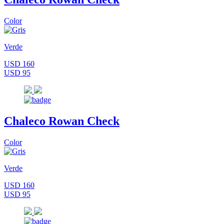
Color
Verde
USD 160
USD 95
Chaleco Rowan Check
Color
Verde
USD 160
USD 95