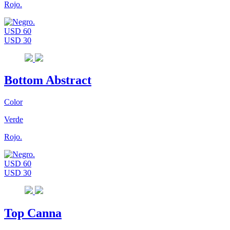
Rojo.
USD 60
USD 30
Bottom Abstract
Color
Verde
Rojo.
USD 60
USD 30
Top Canna