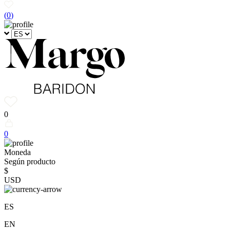
(
0
)
0
0
Moneda
Según producto
$
USD
ES
EN